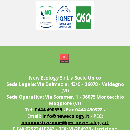
New Ecology S.r.l. a Socio Unico
Sede Legale: Via Dalmazia, 43/C - 36078 - Valdagno
(VI)
Sede Operativa: Via Sommer, 1 - 36075 Montecchio
Maggiore (VI)
Tel:
0444 490535
- Fax 0444 490328 -
Email:
info@newecology.it
- PEC:
amministrazione@pec.newecology.it
P.IVA:02922410242 - REA: VI-284978 - Iscrizione