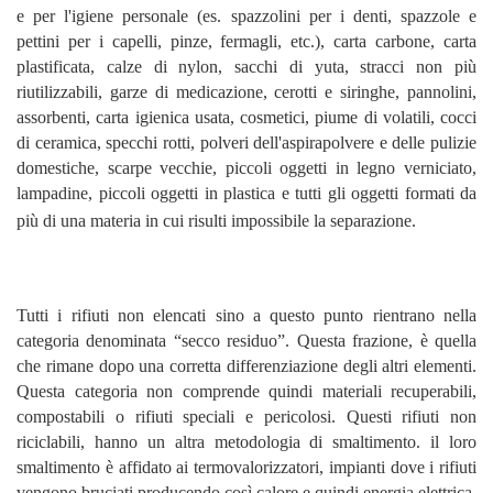
e per l'igiene personale (es. spazzolini per i denti, spazzole e
pettini per i capelli, pinze, fermagli, etc.), carta carbone, carta
plastificata, calze di nylon, sacchi di yuta, stracci non più
riutilizzabili, garze di medicazione, cerotti e siringhe, pannolini,
assorbenti, carta igienica usata, cosmetici, piume di volatili, cocci
di ceramica, specchi rotti, polveri dell'aspirapolvere e delle pulizie
domestiche, scarpe vecchie, piccoli oggetti in legno verniciato,
lampadine, piccoli oggetti in plastica e tutti gli oggetti formati da
più di una materia in cui risulti impossibile la separazione.
Tutti i rifiuti non elencati sino a questo punto rientrano nella
categoria denominata “secco residuo”. Questa frazione, è quella
che rimane dopo una corretta differenziazione degli altri elementi.
Questa categoria non comprende quindi materiali recuperabili,
compostabili o rifiuti speciali e pericolosi. Questi rifiuti non
riciclabili, hanno un altra metodologia di smaltimento. il loro
smaltimento è affidato ai termovalorizzatori, impianti dove i rifiuti
vengono bruciati producendo così calore e quindi energia elettrica.