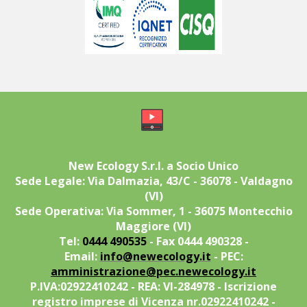
New Ecology S.r.l. a Socio Unico
Sede Legale: Via Dalmazia, 43/C - 36078 - Valdagno
(VI)
Sede Operativa: Via Sommer, 1 - 36075 Montecchio
Maggiore (VI)
Tel:
0444 490535
- Fax 0444 490328 -
Email:
info@newecology.it
- PEC:
amministrazione@pec.newecology.it
P.IVA:02922410242 - REA: VI-284978 - Iscrizione
registro imprese di Vicenza nr.02922410242 -